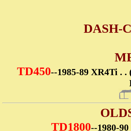
DASH-
M
TD450
--1985-89 XR4Ti 
OLD
TD1800
--1980-9