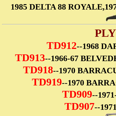
1985 DELTA 88 ROYALE,1
PL
TD912
--1968 D
TD913
--1966-67 BELVE
TD918
--1970 BARRAC
TD919
--1970 BARR
TD909
--197
TD907
--19