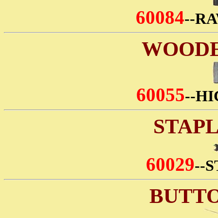
60084
--R
WOODE
60055
--H
STAP
60029
--
BUTTO