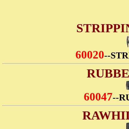
STRIPP
60020
--ST
RUBBE
60047
--
RAWHI